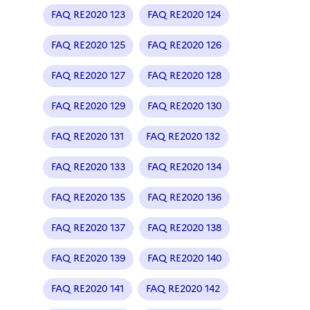
FAQ RE2020 123
FAQ RE2020 124
FAQ RE2020 125
FAQ RE2020 126
FAQ RE2020 127
FAQ RE2020 128
FAQ RE2020 129
FAQ RE2020 130
FAQ RE2020 131
FAQ RE2020 132
FAQ RE2020 133
FAQ RE2020 134
FAQ RE2020 135
FAQ RE2020 136
FAQ RE2020 137
FAQ RE2020 138
FAQ RE2020 139
FAQ RE2020 140
FAQ RE2020 141
FAQ RE2020 142