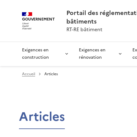
Portail des réglementa
GOUVERNEMENT
bâtiments
RT-RE bâtiment
Exigences en
Exigences en
Ex
construction
rénovation
c
Accueil
Articles
Articles