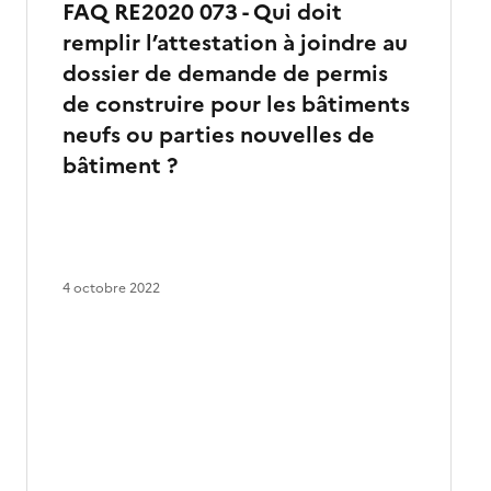
FAQ RE2020 073 - Qui doit
remplir l’attestation à joindre au
dossier de demande de permis
de construire pour les bâtiments
neufs ou parties nouvelles de
bâtiment ?
4 octobre 2022