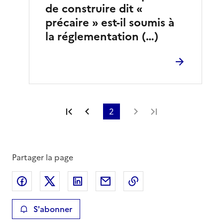
de construire dit «
précaire » est-il soumis à
la réglementation (…)
Première page
Page précédente
2
Page suivante
Dernière page
Partager la page
Partager sur Facebook
Partager sur X
Partager sur LinkedIn
Partager par email
Copier le lien de la 
S'abonner