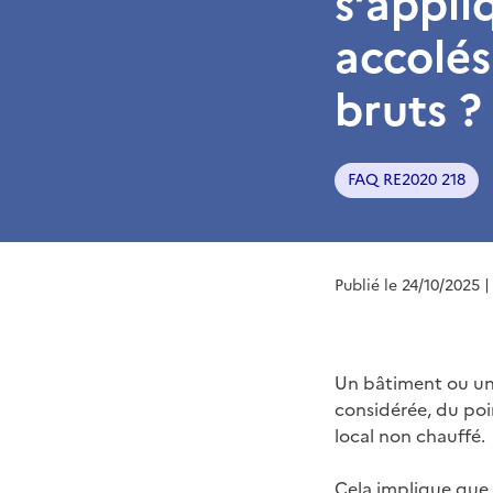
s’appli
accolés
bruts ?
FAQ RE2020 218
Publié le 24/10/2025
|
Un bâtiment ou un
considérée, du poi
local non chauffé.
Cela implique que 