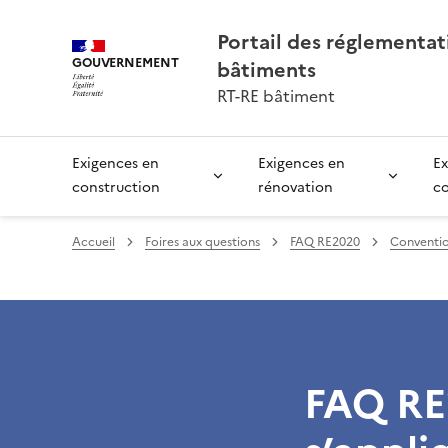
Portail des réglementa
GOUVERNEMENT
bâtiments
RT-RE bâtiment
Exigences en
Exigences en
Ex
construction
rénovation
c
Accueil
Foires aux questions
FAQ RE2020
Conventio
FAQ RE