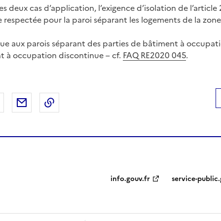
es deux cas d’application, l’exigence d’isolation de l’article 
e respectée pour la paroi séparant les logements de la zone
ique aux parois séparant des parties de bâtiment à occupat
t à occupation discontinue – cf.
FAQ RE2020 045
.
 Facebook
er sur X
Partager sur LinkedIn
Partager par email
Copier le lien de la page dans le presse-pap
info.gouv.fr
service-public.