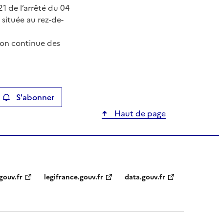
21 de l’arrêté du 04
 située au rez-de-
ion continue des
S'abonner
ier
Haut de page
gouv.fr
legifrance.gouv.fr
data.gouv.fr