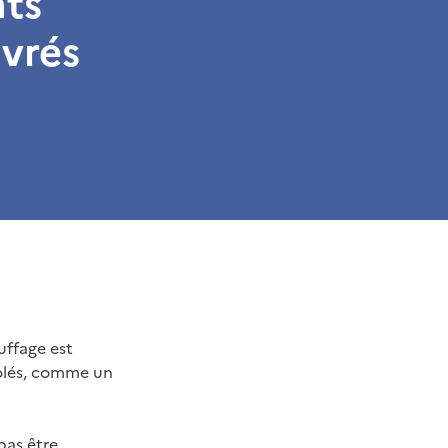
nts
ivrés
uffage est
colés, comme un
pas être