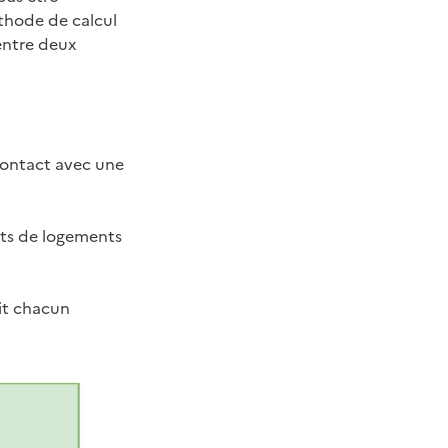
thode de calcul
entre deux
contact avec une
ots de logements
ait chacun