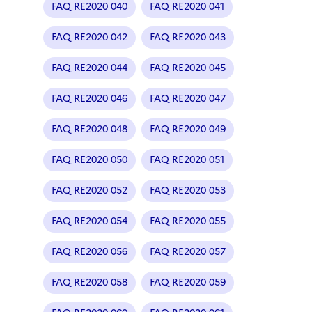
FAQ RE2020 040
FAQ RE2020 041
FAQ RE2020 042
FAQ RE2020 043
FAQ RE2020 044
FAQ RE2020 045
FAQ RE2020 046
FAQ RE2020 047
FAQ RE2020 048
FAQ RE2020 049
FAQ RE2020 050
FAQ RE2020 051
FAQ RE2020 052
FAQ RE2020 053
FAQ RE2020 054
FAQ RE2020 055
FAQ RE2020 056
FAQ RE2020 057
FAQ RE2020 058
FAQ RE2020 059