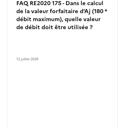
FAQ RE2020 175 - Dans le calcul
de la valeur forfaitaire d’Aj (180 *
débit maximum), quelle valeur
de débit doit être utilisée ?
12 juillet 2024