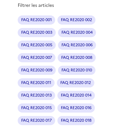
Filtrer les articles
FAQ RE2020 001
FAQ RE2020 002
FAQ RE2020 003
FAQ RE2020 004
FAQ RE2020 005
FAQ RE2020 006
FAQ RE2020 007
FAQ RE2020 008
FAQ RE2020 009
FAQ RE2020 010
FAQ RE2020 011
FAQ RE2020 012
FAQ RE2020 013
FAQ RE2020 014
FAQ RE2020 015
FAQ RE2020 016
FAQ RE2020 017
FAQ RE2020 018