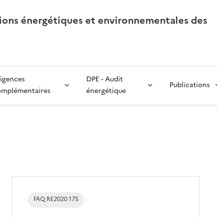
tions énergétiques et environnementales des
igences
DPE - Audit
Publications
omplémentaires
énergétique
FAQ RE2020 175