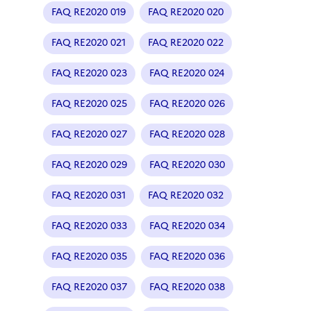
FAQ RE2020 019
FAQ RE2020 020
FAQ RE2020 021
FAQ RE2020 022
FAQ RE2020 023
FAQ RE2020 024
FAQ RE2020 025
FAQ RE2020 026
FAQ RE2020 027
FAQ RE2020 028
FAQ RE2020 029
FAQ RE2020 030
FAQ RE2020 031
FAQ RE2020 032
FAQ RE2020 033
FAQ RE2020 034
FAQ RE2020 035
FAQ RE2020 036
FAQ RE2020 037
FAQ RE2020 038