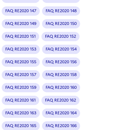
FAQ RE2020 147
FAQ RE2020 148
FAQ RE2020 149
FAQ RE2020 150
FAQ RE2020 151
FAQ RE2020 152
FAQ RE2020 153
FAQ RE2020 154
FAQ RE2020 155
FAQ RE2020 156
FAQ RE2020 157
FAQ RE2020 158
FAQ RE2020 159
FAQ RE2020 160
FAQ RE2020 161
FAQ RE2020 162
FAQ RE2020 163
FAQ RE2020 164
FAQ RE2020 165
FAQ RE2020 166