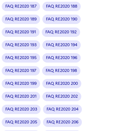
FAQ RE2020 187
FAQ RE2020 188
)
FAQ RE2020 189
FAQ RE2020 190
FAQ RE2020 191
FAQ RE2020 192
FAQ RE2020 193
FAQ RE2020 194
FAQ RE2020 195
FAQ RE2020 196
FAQ RE2020 197
FAQ RE2020 198
FAQ RE2020 199
FAQ RE2020 200
FAQ RE2020 201
FAQ RE2020 202
FAQ RE2020 203
FAQ RE2020 204
FAQ RE2020 205
FAQ RE2020 206