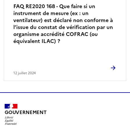
FAQ RE2020 168 - Que faire si un
instrument de mesure (ex : un
ventilateur) est déclaré non conforme à
l’issue du constat de vérification par un
organisme accrédité COFRAC (ou
équivalent ILAC) ?
12 juillet 2024
GOUVERNEMENT