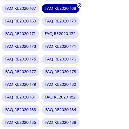
FAQ RE2020 167
FAQ RE2020 168
(
f
FAQ RE2020 169
FAQ RE2020 170
i
l
FAQ RE2020 171
FAQ RE2020 172
t
r
FAQ RE2020 173
FAQ RE2020 174
e
FAQ RE2020 175
FAQ RE2020 176
s
é
FAQ RE2020 177
FAQ RE2020 178
l
e
FAQ RE2020 179
FAQ RE2020 180
c
t
FAQ RE2020 181
FAQ RE2020 182
i
o
FAQ RE2020 183
FAQ RE2020 184
n
n
FAQ RE2020 185
FAQ RE2020 186
é