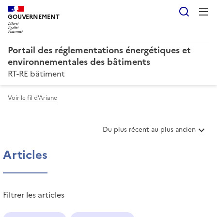
Reche
GOUVERNEMENT
Portail des réglementations énergétiques et
environnementales des bâtiments
RT-RE bâtiment
Voir le fil d'Ariane
T
Du plus récent au plus ancien
r
i
Articles
e
r
l
e
Filtrer les articles
s
a
r