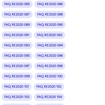
FAQ RE2020 085
FAQ RE2020 086
FAQ RE2020 087
FAQ RE2020 088
FAQ RE2020 089
FAQ RE2020 090
FAQ RE2020 091
FAQ RE2020 092
FAQ RE2020 093
FAQ RE2020 094
FAQ RE2020 095
FAQ RE2020 096
FAQ RE2020 097
FAQ RE2020 098
FAQ RE2020 099
FAQ RE2020 100
FAQ RE2020 101
FAQ RE2020 102
FAQ RE2020 103
FAQ RE2020 104