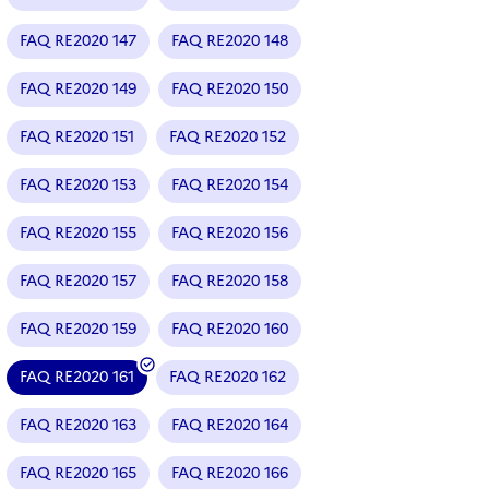
FAQ RE2020 147
FAQ RE2020 148
FAQ RE2020 149
FAQ RE2020 150
FAQ RE2020 151
FAQ RE2020 152
FAQ RE2020 153
FAQ RE2020 154
FAQ RE2020 155
FAQ RE2020 156
FAQ RE2020 157
FAQ RE2020 158
FAQ RE2020 159
FAQ RE2020 160
FAQ RE2020 161
FAQ RE2020 162
(
f
FAQ RE2020 163
FAQ RE2020 164
i
l
FAQ RE2020 165
FAQ RE2020 166