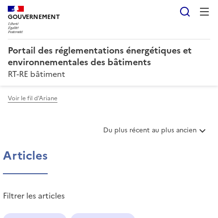
Reche
GOUVERNEMENT
Portail des réglementations énergétiques et
environnementales des bâtiments
RT-RE bâtiment
Voir le fil d'Ariane
T
Du plus récent au plus ancien
r
i
Articles
e
r
l
e
Filtrer les articles
s
a
r