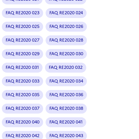
FAQ RE2020 023
FAQ RE2020 024
FAQ RE2020 025
FAQ RE2020 026
FAQ RE2020 027
FAQ RE2020 028
FAQ RE2020 029
FAQ RE2020 030
FAQ RE2020 031
FAQ RE2020 032
FAQ RE2020 033
FAQ RE2020 034
FAQ RE2020 035
FAQ RE2020 036
FAQ RE2020 037
FAQ RE2020 038
FAQ RE2020 040
FAQ RE2020 041
FAQ RE2020 042
FAQ RE2020 043