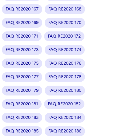
FAQ RE2020 167
FAQ RE2020 168
FAQ RE2020 169
FAQ RE2020 170
FAQ RE2020 171
FAQ RE2020 172
FAQ RE2020 173
FAQ RE2020 174
FAQ RE2020 175
FAQ RE2020 176
FAQ RE2020 177
FAQ RE2020 178
FAQ RE2020 179
FAQ RE2020 180
FAQ RE2020 181
FAQ RE2020 182
FAQ RE2020 183
FAQ RE2020 184
FAQ RE2020 185
FAQ RE2020 186