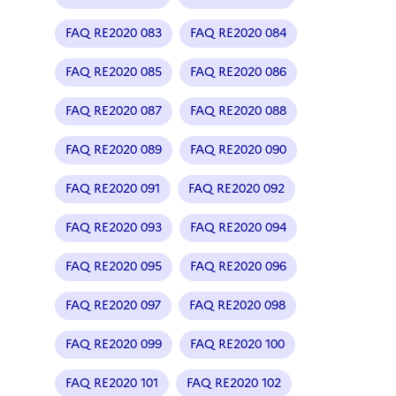
FAQ RE2020 083
FAQ RE2020 084
FAQ RE2020 085
FAQ RE2020 086
FAQ RE2020 087
FAQ RE2020 088
FAQ RE2020 089
FAQ RE2020 090
FAQ RE2020 091
FAQ RE2020 092
FAQ RE2020 093
FAQ RE2020 094
FAQ RE2020 095
FAQ RE2020 096
FAQ RE2020 097
FAQ RE2020 098
FAQ RE2020 099
FAQ RE2020 100
FAQ RE2020 101
FAQ RE2020 102