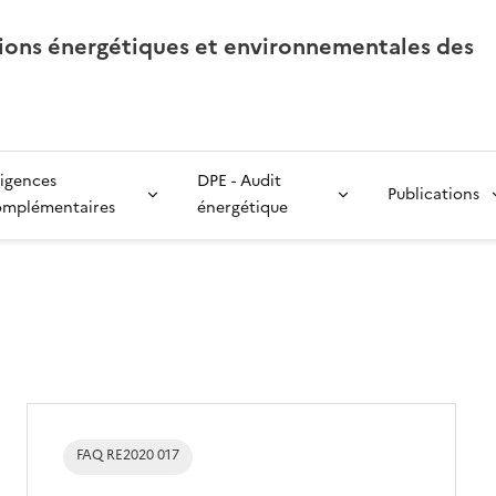
tions énergétiques et environnementales des
igences
DPE - Audit
Publications
omplémentaires
énergétique
FAQ RE2020 017