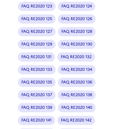
FAQ RE2020 123
FAQ RE2020 124
FAQ RE2020 125
FAQ RE2020 126
FAQ RE2020 127
FAQ RE2020 128
FAQ RE2020 129
FAQ RE2020 130
FAQ RE2020 131
FAQ RE2020 132
FAQ RE2020 133
FAQ RE2020 134
FAQ RE2020 135
FAQ RE2020 136
FAQ RE2020 137
FAQ RE2020 138
FAQ RE2020 139
FAQ RE2020 140
FAQ RE2020 141
FAQ RE2020 142