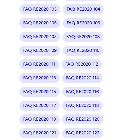
FAQ RE2020 103
FAQ RE2020 104
FAQ RE2020 105
FAQ RE2020 106
FAQ RE2020 107
FAQ RE2020 108
FAQ RE2020 109
FAQ RE2020 110
FAQ RE2020 111
FAQ RE2020 112
FAQ RE2020 113
FAQ RE2020 114
FAQ RE2020 115
FAQ RE2020 116
FAQ RE2020 117
FAQ RE2020 118
FAQ RE2020 119
FAQ RE2020 120
FAQ RE2020 121
FAQ RE2020 122