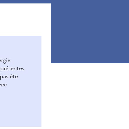
ergie
 présentes
 pas été
vec