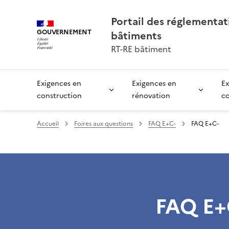
Portail des réglementa
GOUVERNEMENT
bâtiments
RT-RE bâtiment
Exigences en
Exigences en
Ex
construction
rénovation
c
Accueil
Foires aux questions
FAQ E+C-
FAQ E+C-
FAQ E+