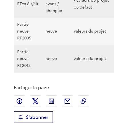
/ valeurs du projet
RTex élt/élt
avant /
ou défaut
changée
Partie
neuve
neuve
valeurs du projet
RT2005
Partie
neuve
neuve
valeurs du projet
RT2012
Partager la page
Partager sur Facebook
Partager sur X
Partager sur LinkedIn
Partager par email
Copier le lien de 
S'abonner