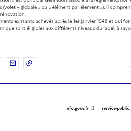
tion » est donc par définition associé à la réglementation
 (volet « globale » ou « élément par élément »). Il compren
rénovation.
timents existants achevés après le 1er janvier 1948 et qui fon
ique sont éligibles aux différents niveaux du label, à savo
 Facebook
er sur X
Partager sur LinkedIn
Partager par email
Copier le lien de la page dans le presse-pap
info.gouv.fr
service-public.