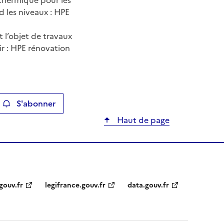
 thermique pour les
d les niveaux : HPE
t l’objet de travaux
ir : HPE rénovation
S'abonner
ier
Haut de page
gouv.fr
legifrance.gouv.fr
data.gouv.fr