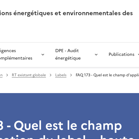
tions énergétiques et environnementales des
igences
DPE - Audit
Publications
omplémentaires
énergétique
on
RT existant globale
Labels
FAQ 173 - Quel est le champ d’appl
 - Quel est le champ