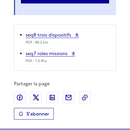
seq8 trois dispositifs
PDF
- 90.2 kio
seq7 roles missions
PDF
- 1.3 Mio
Partager la page
Partager sur Facebook
Partager sur X
Partager sur LinkedIn
Partager par email
Copier le lien de 
S'abonner