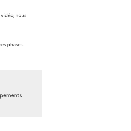
e vidéo, nous
ces phases.
uipements