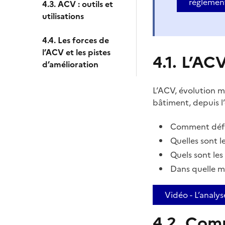
réglement
4.3. ACV : outils et
utilisations
4.4. Les forces de
l’ACV et les pistes
4.1. L’AC
d’amélioration
L’ACV, évolution m
bâtiment, depuis l’
Comment défin
Quelles sont l
Quels sont les
Dans quelle m
Vidéo - L’analys
4.2. Com