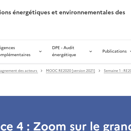
tions énergétiques et environnementales des
igences
DPE - Audit
Publications
omplémentaires
énergétique
gnement des acteurs
MOOC RE2020 [version 2021]
Semaine 1 : RE2
e 4 : Zoom sur le gran