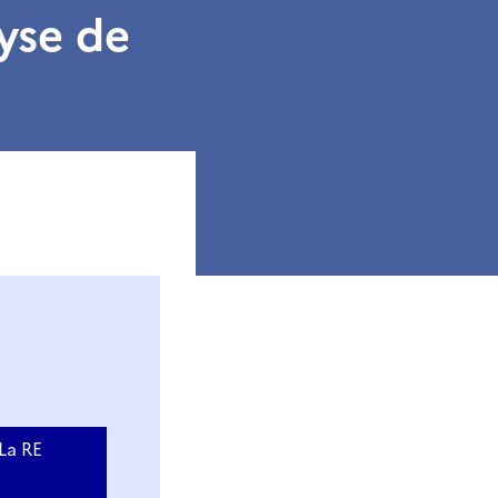
lyse de
 La RE