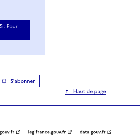
5 : Pour
S'abonner
ier
Haut de page
gouv.fr
legifrance.gouv.fr
data.gouv.fr