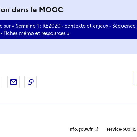
ion dans le MOOC
e sur « Semaine 1 : RE2020 - contexte et enjeux - Séquence 
- Fiches mémo et ressources »
 Facebook
er sur X
Partager sur LinkedIn
Partager par email
Copier le lien de la page dans le presse-pap
info.gouv.fr
service-public.