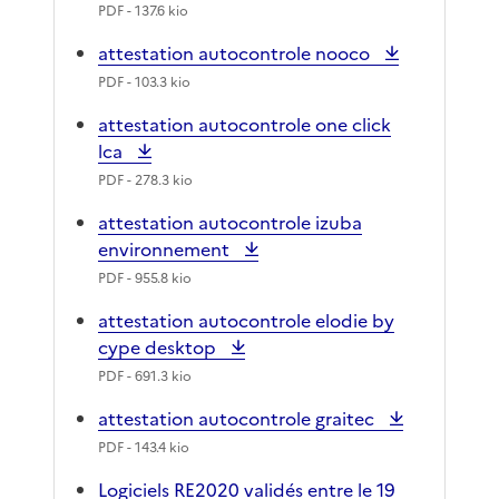
PDF
- 137.6 kio
attestation autocontrole nooco
PDF
- 103.3 kio
attestation autocontrole one click
lca
PDF
- 278.3 kio
attestation autocontrole izuba
environnement
PDF
- 955.8 kio
attestation autocontrole elodie by
cype desktop
PDF
- 691.3 kio
attestation autocontrole graitec
PDF
- 143.4 kio
Logiciels RE2020 validés entre le 19