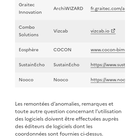
Graitec
ArchiWIZARD
fr.graitec.com/archiwi
Innovation
Combo
Vizcab
vizcab.io
Solutions
Eosphère
COCON
www.cocon-bim.com
SustainEcho
SustainEcho
https://www.sustainec
Nooco
Nooco
https://www.nooco.co
Les remontées d’anomalies, remarques et
toute autre question concernant l’utilisation
des logiciels doivent être effectuées auprès
des éditeurs de logiciels dont les
coordonnées sont fournies ci-dessus.