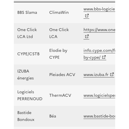
www.bbs-logiciels.com/
BBS Slama
ClimaWin
One Click
One Click
https://www.oneclicklc
LCA Ltd
LCA
Elodie by
info.cype.com/fr/softw
CYPE/CSTB
CYPE
by-cype/
IZUBA
Pleiades ACV
www.izuba.fr
énergies
Logiciels
ThermACV
www.logicielsperreno
PERRENOUD
Bastide
Béa
www.bastide-bondoux.f
Bondoux