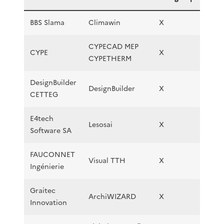
BBS Slama
Climawin
X
X
CYPECAD MEP
CYPE
X
X
CYPETHERM
DesignBuilder
DesignBuilder
X
CETTEG
E4tech
Lesosai
X
X
Software SA
FAUCONNET
Visual TTH
X
Ingénierie
Graitec
ArchiWIZARD
X
Innovation