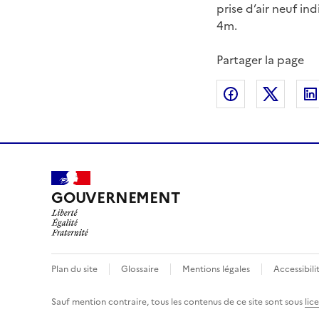
prise d’air neuf ind
4m.
Partager la page
Partager sur
Partag
GOUVERNEMENT
Plan du site
Glossaire
Mentions légales
Accessibili
Sauf mention contraire, tous les contenus de ce site sont sous
lic