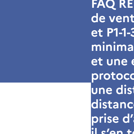
FAQ RE2
de vent
et P1-1
minimal
et une 
protoco
une di
distanc
prise d’
il s’en