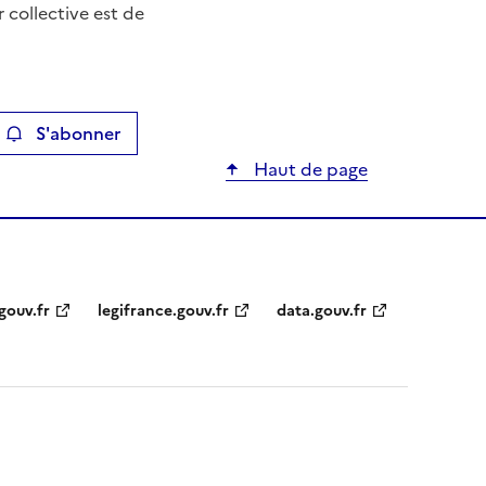
r collective est de
S'abonner
ier
Haut de page
gouv.fr
legifrance.gouv.fr
data.gouv.fr