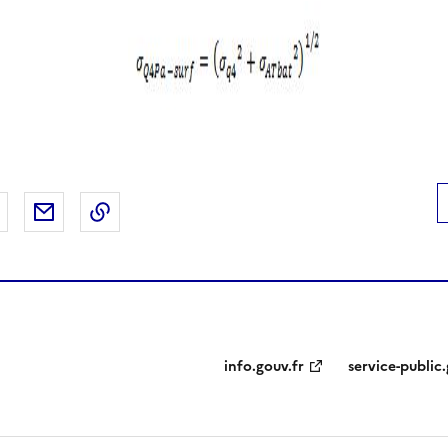
 Facebook
er sur X
Partager sur LinkedIn
Partager par email
Copier le lien de la page dans le presse-pap
info.gouv.fr
service-public.