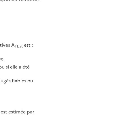
tives A
est :
Tbat
ue,
u si elle a été
jugés fiables ou
) est estimée par