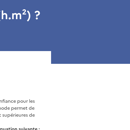
(h.m²) ?
fiance pour les
éthode permet de
t supérieures de
équation suivante :