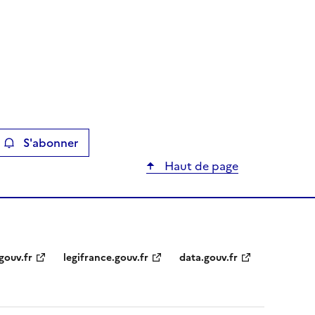
S'abonner
ier
Haut de page
gouv.fr
legifrance.gouv.fr
data.gouv.fr