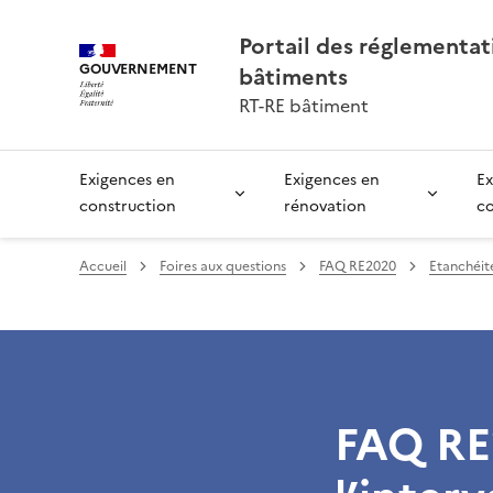
Portail des réglementa
GOUVERNEMENT
bâtiments
RT-RE bâtiment
Exigences en
Exigences en
Ex
construction
rénovation
c
Accueil
Foires aux questions
FAQ RE2020
Etanchéité
FAQ RE