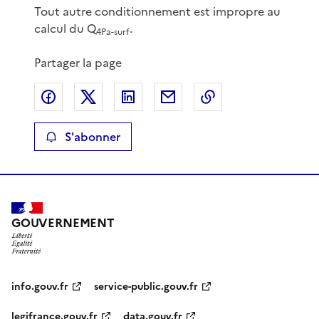
Tout autre conditionnement est impropre au
calcul du Q
.
4Pa-surf
Partager la page
Partager sur Facebook
Partager sur X
Partager sur LinkedIn
Partager par email
Copier le lien de 
S'abonner
GOUVERNEMENT
info.gouv.fr
service-public.gouv.fr
legifrance.gouv.fr
data.gouv.fr