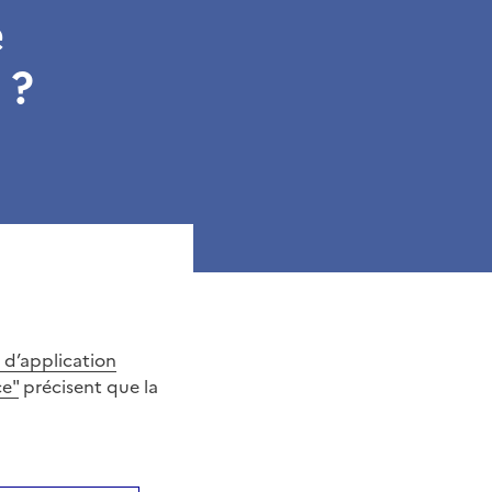
e
 ?
 d’application
ce"
précisent que la