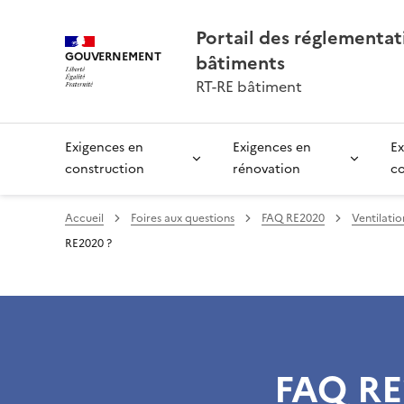
Portail des réglementa
GOUVERNEMENT
bâtiments
RT-RE bâtiment
Exigences en
Exigences en
Ex
construction
rénovation
c
Accueil
Foires aux questions
FAQ RE2020
Ventilatio
RE2020 ?
FAQ RE