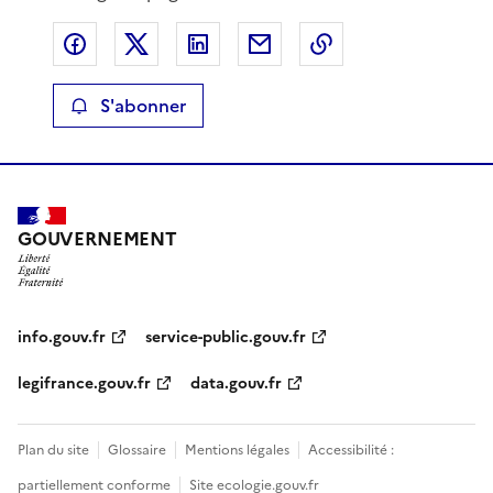
Partager sur Facebook
Partager sur X
Partager sur LinkedIn
Partager par email
Copier le lien de 
S'abonner
GOUVERNEMENT
info.gouv.fr
service-public.gouv.fr
legifrance.gouv.fr
data.gouv.fr
Plan du site
Glossaire
Mentions légales
Accessibilité :
partiellement conforme
Site ecologie.gouv.fr