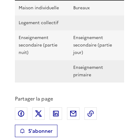
Maison individuelle
Bureaux
Logement collectif
Enseignement
Enseignement
secondaire (partie
secondaire (partie
nuit)
jour)
Enseignement
primaire
Partager la page
Partager sur Facebook
Partager sur X
Partager sur LinkedIn
Partager par email
Copier le lien de 
S'abonner