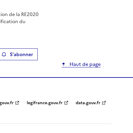
ation de la RE2020
ification du
S'abonner
ier
Haut de page
gouv.fr
legifrance.gouv.fr
data.gouv.fr