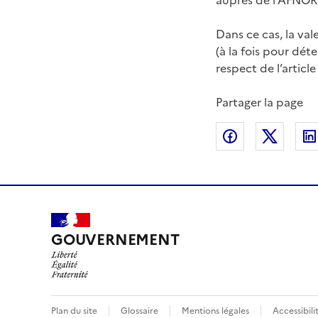
auprès de l’AFNOR 
Dans ce cas, la va
(à la fois pour dét
respect de l’articl
Partager la page
Partager sur
Partag
GOUVERNEMENT
Plan du site
Glossaire
Mentions légales
Accessibili