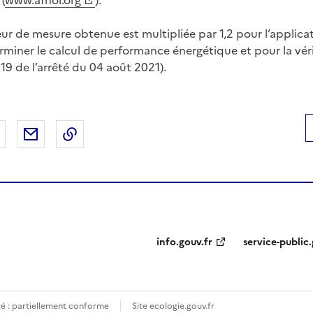
(
www.afnor.org
).
leur de mesure obtenue est multipliée par 1,2 pour l’applic
erminer le calcul de performance énergétique et pour la vér
e 19 de l’arrêté du 04 août 2021).
 Facebook
er sur X
Partager sur LinkedIn
Partager par email
Copier le lien de la page dans le presse-pap
info.gouv.fr
service-public.
té : partiellement conforme
Site ecologie.gouv.fr