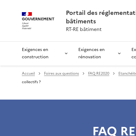
Portail des réglementa
GOUVERNEMENT
bâtiments
RT-RE bâtiment
Exigences en
Exigences en
Ex
construction
rénovation
c
Accueil
Foires aux questions
FAQ RE2020
Etanchéité
collectifs ?
FAQ RE