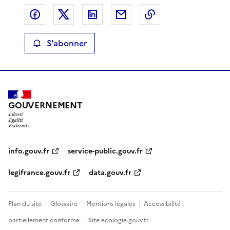
Partager sur Facebook
Partager sur X
Partager sur LinkedIn
Partager par email
Copier le lien de 
S'abonner
GOUVERNEMENT
info.gouv.fr
service-public.gouv.fr
legifrance.gouv.fr
data.gouv.fr
Plan du site
Glossaire
Mentions légales
Accessibilité :
partiellement conforme
Site ecologie.gouv.fr