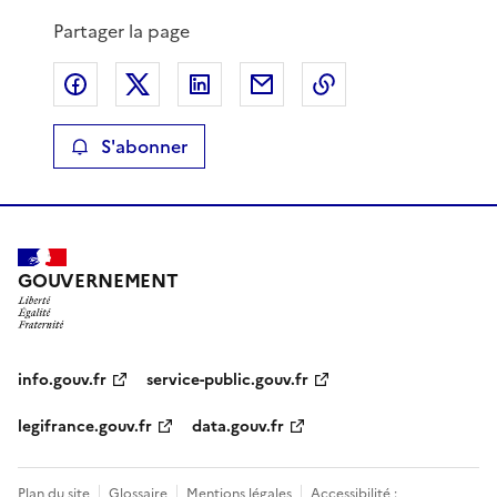
Partager la page
Partager sur Facebook
Partager sur X
Partager sur LinkedIn
Partager par email
Copier le lien de 
S'abonner
GOUVERNEMENT
info.gouv.fr
service-public.gouv.fr
legifrance.gouv.fr
data.gouv.fr
Plan du site
Glossaire
Mentions légales
Accessibilité :