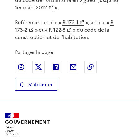
1er mars 2012
».
Référence : article «
R 173-1
», article «
R
173-2
» et «
R 122-3
» du code de la
construction et de l’habitation.
Partager la page
Partager sur Facebook
Partager sur X
Partager sur LinkedIn
Partager par email
Copier le lien de 
S'abonner
GOUVERNEMENT