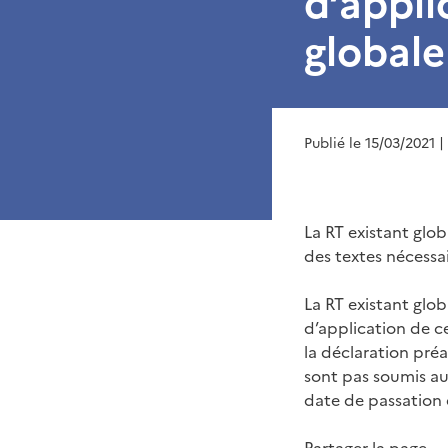
d’appli
globale
Publié le 15/03/2021
|
La RT existant glo
des textes nécessai
La RT existant glo
d’application de c
la déclaration pré
sont pas soumis au 
date de passation d