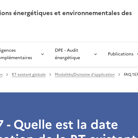
tions énergétiques et environnementales des
igences
DPE - Audit
Publications
omplémentaires
énergétique
on
RT existant globale
Modalités/Domaine d’application
FAQ 157 
 - Quelle est la date