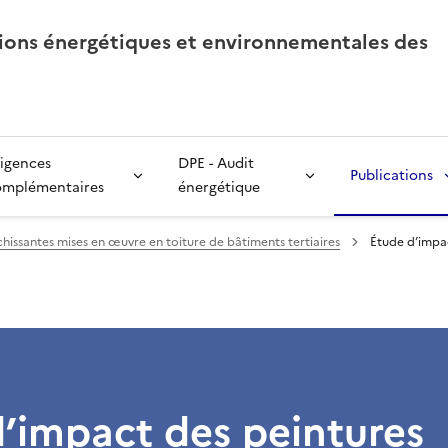
tions énergétiques et environnementales des
igences
DPE - Audit
Publications
omplémentaires
énergétique
hissantes mises en œuvre en toiture de bâtiments tertiaires
Étude d’impac
’impact des peintures