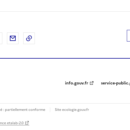
 Facebook
er sur X
Partager sur LinkedIn
Partager par email
Copier le lien de la page dans le presse-pap
info.gouv.fr
service-public.
té : partiellement conforme
Site ecologie.gouv.fr
ence etalab-2.0