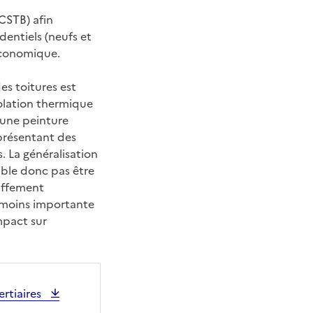
CSTB) afin
dentiels (neufs et
-économique.
es toitures est
solation thermique
’une peinture
présentant des
. La généralisation
emble donc pas être
uffement
u moins importante
mpact sur
ertiaires