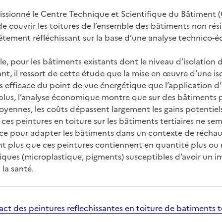
sionné le Centre Technique et Scientifique du Bâtiment (
 de couvrir les toitures de l’ensemble des bâtiments non rési
vêtement réfléchissant sur la base d’une analyse technico
, pour les bâtiments existants dont le niveau d’isolation d
tant, il ressort de cette étude que la mise en œuvre d’une i
 efficace du point de vue énergétique que l’application d
 plus, l’analyse économique montre que sur des bâtiments 
oyennes, les coûts dépassent largement les gains potentiels
 ces peintures en toiture sur les bâtiments tertiaires ne s
ace pour adapter les bâtiments dans un contexte de récha
nt plus que ces peintures contiennent en quantité plus o
ques (microplastique, pigments) susceptibles d’avoir un i
la santé.
ct des peintures reflechissantes en toiture de batiments t