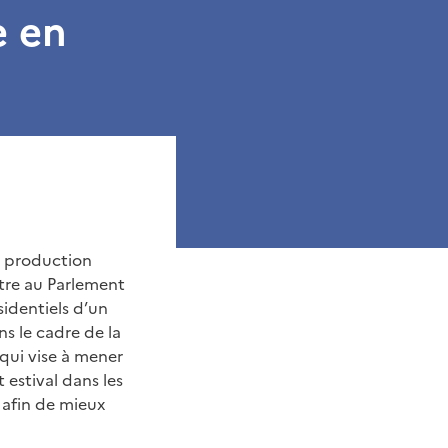
e en
la production
tre au Parlement
sidentiels d’un
s le cadre de la
qui vise à mener
 estival dans les
 afin de mieux