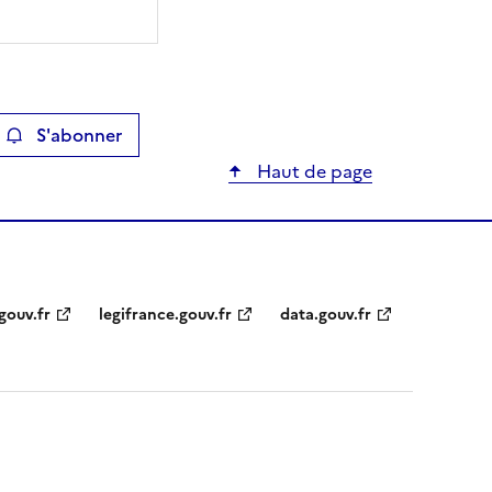
S'abonner
ier
Haut de page
gouv.fr
legifrance.gouv.fr
data.gouv.fr