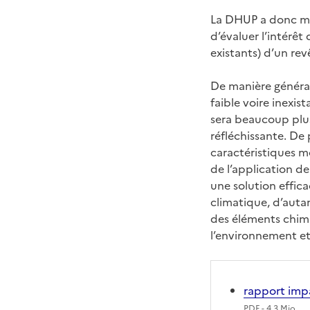
La DHUP a donc mis
d’évaluer l’intérêt
existants) d’un re
De manière générale
faible voire inexis
sera beaucoup plus
réfléchissante. De
caractéristiques m
de l’application de
une solution effic
climatique, d’auta
des éléments chimi
l’environnement et 
rapport impa
PDF
- 4.3 Mio