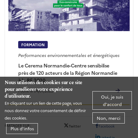
FORMATION
Performances environnementales et énergétiques
Le Cerema Normandie-Centre sensibilise
près de 120 acteurs de la Région Normandie
à la RE 2020
Nous utilisons des cookies sur ce site
pour améliorer votre expérience
Publié le 04/01/2022
d'utilisateur.
Oui, je suis
En cliquant sur un lien de cette page, vous
d'accord
nous donnez votre consentement de définir
Non, merci
des cookies.
PARTAGER SUR
Twitter
Facebook
Plus d'infos
Linked in