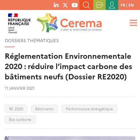
Menu
FR
EN
menu
du
RECHERCHER UN MOT-CLÉ, UNE PUBLICATION, ETC.
social
compte
links
de
QUE RECHERCHEZ-VOUS ?
OK
l'utilisateur
DOSSIERS THÉMATIQUES
Réglementation Environnementale
2020 : réduire l’impact carbone des
bâtiments neufs (Dossier RE2020)
11 JANVIER 2021
RE 2020
Bâtiments
Performance énergétique
Bas carbone