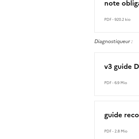
note oblig
PDF
- 920.2 kio
Diagnostiqueur :
v3 guide D
PDF
- 6.9 Mio
guide rec
PDF
- 2.8 Mio