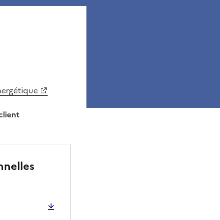
nergétique
client
nnelles