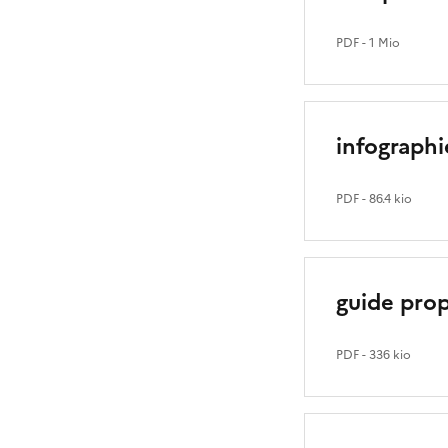
PDF
- 1 Mio
infographi
PDF
- 86.4 kio
guide propr
PDF
- 336 kio