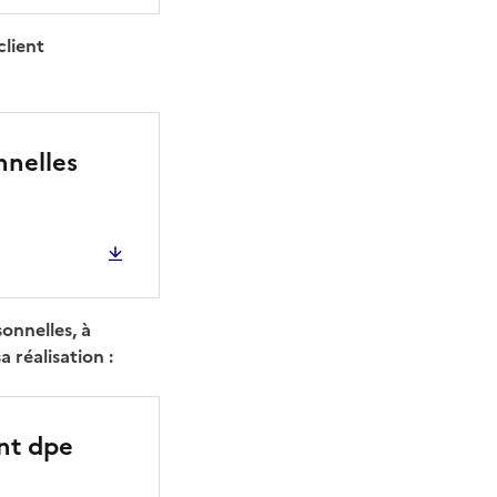
client
nnelles
onnelles, à
 réalisation :
ent dpe