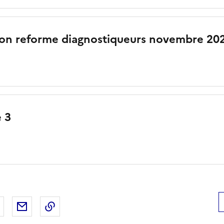
ion reforme diagnostiqueurs novembre 202
 3
 Facebook
er sur X
Partager sur LinkedIn
Partager par email
Copier le lien de la page dans le presse-pap