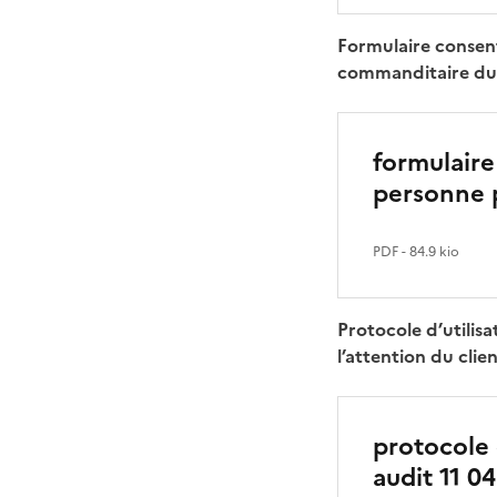
Formulaire consent
commanditaire du D
formulair
personne p
PDF
- 84.9 kio
Protocole d’utilis
l’attention du clie
protocole 
audit 11 0