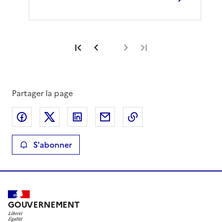
Première page
Page précédente
Page suivante
Dernière page
Partager la page
Partager sur Facebook
Partager sur X
Partager sur LinkedIn
Partager par email
Copier le lien de la 
S'abonner
GOUVERNEMENT