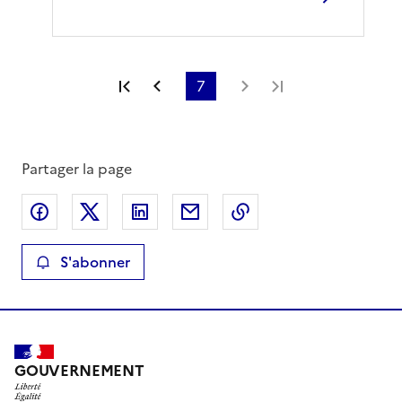
Première page
Page précédente
7
Page suivante
Dernière page
Partager la page
Partager sur Facebook
Partager sur X
Partager sur LinkedIn
Partager par email
Copier le lien de la 
S'abonner
GOUVERNEMENT