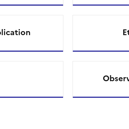
lication
E
Observ